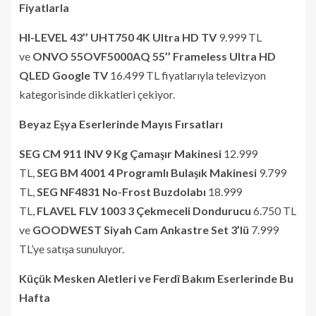
Fiyatlarla
HI-LEVEL 43’’ UHT750 4K Ultra HD TV
9.999 TL
ve
ONVO 55OVF5000AQ 55’’ Frameless Ultra HD
QLED Google TV
16.499 TL fiyatlarıyla televizyon
kategorisinde dikkatleri çekiyor.
Beyaz Eşya Eserlerinde Mayıs Fırsatları
SEG CM 911 INV 9 Kg Çamaşır Makinesi
12.999
TL,
SEG BM 4001 4 Programlı Bulaşık Makinesi
9.799
TL,
SEG NF4831 No-Frost Buzdolabı
18.999
TL,
FLAVEL FLV 1003 3 Çekmeceli Dondurucu
6.750 TL
ve
GOODWEST Siyah Cam Ankastre Set 3’lü
7.999
TL’ye satışa sunuluyor.
Küçük Mesken Aletleri ve Ferdî Bakım Eserlerinde Bu
Hafta