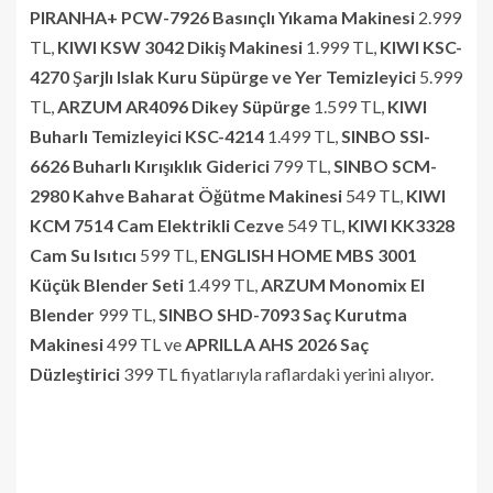
PIRANHA+ PCW-7926 Basınçlı Yıkama Makinesi
2.999
TL,
KIWI KSW 3042 Dikiş Makinesi
1.999 TL,
KIWI KSC-
4270 Şarjlı Islak Kuru Süpürge ve Yer Temizleyici
5.999
TL,
ARZUM AR4096 Dikey Süpürge
1.599 TL,
KIWI
Buharlı Temizleyici KSC-4214
1.499 TL,
SINBO SSI-
6626 Buharlı Kırışıklık Giderici
799 TL,
SINBO SCM-
2980 Kahve Baharat Öğütme Makinesi
549 TL,
KIWI
KCM 7514 Cam Elektrikli Cezve
549 TL,
KIWI KK3328
Cam Su Isıtıcı
599 TL,
ENGLISH HOME MBS 3001
Küçük Blender Seti
1.499 TL,
ARZUM Monomix El
Blender
999 TL,
SINBO SHD-7093 Saç Kurutma
Makinesi
499 TL ve
APRILLA AHS 2026 Saç
Düzleştirici
399 TL fiyatlarıyla raflardaki yerini alıyor.