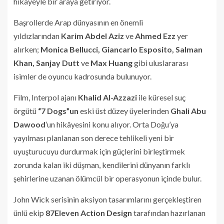
hikâyeyle bir araya getiriyor.
Başrollerde Arap dünyasının en önemli
yıldızlarından
Karim Abdel Aziz
ve
Ahmed Ezz
yer
alırken;
Monica Bellucci, Giancarlo Esposito, Salman
Khan, Sanjay Dutt
ve
Max Huang
gibi uluslararası
isimler de oyuncu kadrosunda bulunuyor.
Film, Interpol ajanı
Khalid Al-Azzazi
ile küresel suç
örgütü
“7 Dogs”un
eski üst düzey üyelerinden
Ghali Abu
Dawood
’un hikâyesini konu alıyor. Orta Doğu’ya
yayılması planlanan son derece tehlikeli yeni bir
uyuşturucuyu durdurmak için güçlerini birleştirmek
zorunda kalan iki düşman, kendilerini dünyanın farklı
şehirlerine uzanan ölümcül bir operasyonun içinde bulur.
John Wick serisinin aksiyon tasarımlarını gerçekleştiren
ünlü ekip
87Eleven Action Design
tarafından hazırlanan