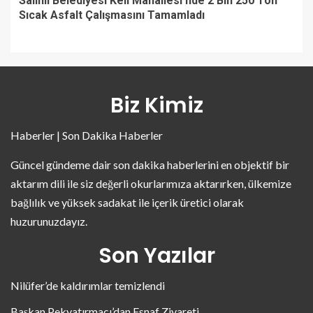
Salihli Belediyesi Keli Mahallesi’nde 2 Bin 250 Ton
Sıcak Asfalt Çalışmasını Tamamladı
Biz Kimiz
Haberler | Son Dakika Haberler
Güncel gündeme dair son dakika haberlerini en objektif bir
aktarım dili ile siz değerli okurlarımıza aktarırken, ülkemize
bağlılık ve yüksek sadakat ile içerik üretici olarak
huzurunuzdayız.
Son Yazılar
Nilüfer’de kaldırımlar temizlendi
Başkan Pekyatırmacı’dan Esnaf Ziyareti