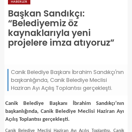
HABERLER
Başkan Sandıkçı:
“Belediyemiz öz
kaynaklarıyla yeni
projelere imza atıyoruz”
baskan-sandikci-belediyemiz-oz-kaynaklariyla-yeni-
projelere-imza-atiyoruz.jpg
Canik Belediye Başkanı İbrahim Sandıkçı'nın
başkanlığında, Canik Belediye Meclisi
Haziran Ayı Açılış Toplantısı gerçekleşti.
Canik Belediye Başkanı İbrahim Sandıkçı’nın
başkanlığında, Canik Belediye Meclisi Haziran Ayı
Açılış Toplantısı gerçekleşti.
Canik Belediye Meclisi Haziran Ayı Açılış Toplantısı, Canik