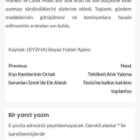
Marketi ve Canik Mobil Sıfır Atık Aracı ile aile bütçesine katkı
sunmayı sürdürdüklerini sözlerine ekledi. Toplantı, gündem
maddelerinin görüşülmesi ve komisyonlara havale
edilmesinin ardından son buldu.
Kaynak: (BYZHA) Beyaz Haber Ajansı
Previous
Next
Kıyı Kentlerinin Ortak
Tehlikeli Atık Yakma
Sorunları İzmir’de Ele Alındı
Tesisi’ne halkın katılımı
toplantısı
Bir yanıt yazın
E-posta adresiniz yayınlanmayacak.
Gerekli alanlar
*
ile
işaretlenmişlerdir