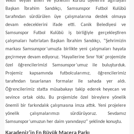
Vekili Veysel Bilen ve yönetim kurulu üyelerini ağırlayan
Başkan İbrahim Sandıkçı, Samsunspor Futbol Kulübü
tarafından sürdürülen üye çalışmalarına destek olmaya
devam edeceklerini ifade etti. Canik Belediyesi ve
Samsunspor Futbol Kulübü iş birliğiyle gerçekleştiren
çalışmaları hatırlatan Başkan İbrahim Sandıkçı, “Şehrimizin
markası Samsunspor’umuzla birlikte yeni çalışmaları hayata
geçirmeye devam ediyoruz. ‘Hayallerine Sınır Yok’ projemizle
özel öğrencilerimizi Samsunspor’umuz ile buluşturduk.
Projemiz kapsamında futbolcularımız, öğrencilerimiz
tarafından tasarlanan formalar ile sahada yer aldı.
Öğrencilerimiz statta müsabakayı takip ederek heyecan ve
sevince ortak oldu. Bu projemizle özel bireylere yönelik
önemli bir farkındalık çalışmasına imza attık. Yeni projelere
yönelik çalışmalarımızı sürdürüyoruz. Sevdamız
Samsunspor’umuzun her daim yanındayız” şeklinde konuştu.
Karadeniz’in En Büyük Macera Parkı