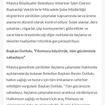
Manisa Büyükşehir Belediyesi Veteriner İşleri Dairesi
Başkanlığı Vektörlerle Mücadele Şube Müdürlüğü
ekiplerince yürütülen çalışmalar kapsamında larva üreme
alanlarını düzenli olarak kontrol ediyor. Sulak alanlar, dere
yatakları, rögarlar, çöp konteynerleri, gübrelikler ve
zararlıların üreyebileceği diğer noktalarda ilaçlama ve
denetim faaliyetleri titizlikle gerçekleştiriliyor.
Başkan Dutlulu, “Filomuzu büyüttük, tüm gücümüzle
sahadayız”
Manisa genelinde yürütülen ilaçlama çalışmaları hakkında
açıklamalarda bulunan Belediye Başkanı Besim Dutlulu,
halkın sağlığı ve huzuru için tüm imkanların seferber
edildiğini vurguladı. Başkan Dutlulu, “Tüm gücümüzle
sahadayız, ilaçlama çalışmalarımızı aralıksız sürdürüyoruz.
Halkımızın sağlığı ve huzuru için araç filomuzu ve
ekiplerimizi daha da güçlendirdik. Bugün 17 ilçemizin