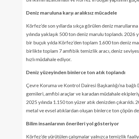
Deniz maruluna karşı aralıksız mücadele
Körfez’de son yıllarda sıkça görülen deniz marulların
yılında yaklaşık 500 ton deniz marulu toplandı. 2026 yı
bir buçuk yılda Körfez’den toplam 1.600 ton deniz maru
birlikte toplam 7 amfibik temizlik aracı, deniz seviy
hızlı müdahale ediyor.
Deniz yüzeyinden binlerce ton atık toplandı
Çevre Koruma ve Kontrol Dairesi Başkanlığı’na bağlı
gemileri, amfibi araçlar ve karadan müdahale ekipleri
2025 yılında 1.150 ton yüzer atık denizden çıkarıldı. 20
metal ve evsel atıklardan oluşan binlerce ton çöpün de
Bilim insanlarının önerileri yol gösteriyor
Körfez’de yürütülen çalışmalar yalnızca temizlik faaliyet