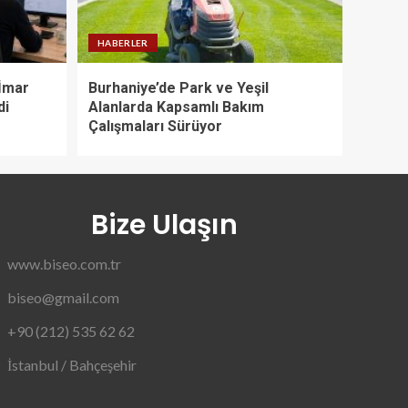
HABERLER
 İmar
Burhaniye’de Park ve Yeşil
di
Alanlarda Kapsamlı Bakım
Çalışmaları Sürüyor
Bize Ulaşın
www.biseo.com.tr
biseo@gmail.com
+90 (212) 535 62 62
İstanbul / Bahçeşehir