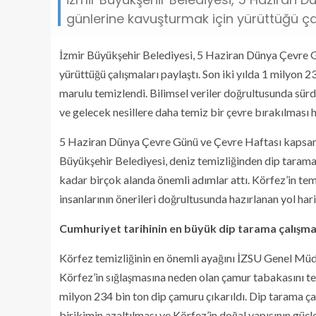
günlerine kavuşturmak için yürüttüğü çal
İzmir Büyükşehir Belediyesi, 5 Haziran Dünya Çevre Gü
yürüttüğü çalışmaları paylaştı. Son iki yılda 1 milyon 2
marulu temizlendi. Bilimsel veriler doğrultusunda sürd
ve gelecek nesillere daha temiz bir çevre bırakılması 
5 Haziran Dünya Çevre Günü ve Çevre Haftası kapsamı
Büyükşehir Belediyesi, deniz temizliğinden dip tarama
kadar birçok alanda önemli adımlar attı. Körfez’in temiz
insanlarının önerileri doğrultusunda hazırlanan yol hari
Cumhuriyet tarihinin en büyük dip tarama çalışma
Körfez temizliğinin en önemli ayağını İZSU Genel Müdü
Körfez’in sığlaşmasına neden olan çamur tabakasını t
milyon 234 bin ton dip çamuru çıkarıldı. Dip tarama ça
birikimin azaltılması ve Körfez’in doğal yapısının güçl