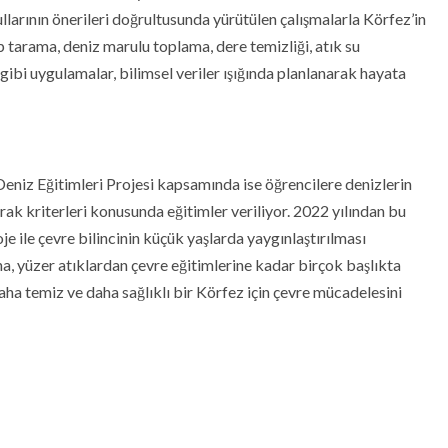
ullarının önerileri doğrultusunda yürütülen çalışmalarla Körfez’in
p tarama, deniz marulu toplama, dere temizliği, atık su
 gibi uygulamalar, bilimsel veriler ışığında planlanarak hayata
iz Eğitimleri Projesi kapsamında ise öğrencilere denizlerin
yrak kriterleri konusunda eğitimler veriliyor. 2022 yılından bu
e ile çevre bilincinin küçük yaşlarda yaygınlaştırılması
, yüzer atıklardan çevre eğitimlerine kadar birçok başlıkta
aha temiz ve daha sağlıklı bir Körfez için çevre mücadelesini