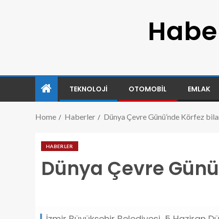
Haber
TEKNOLOJI
OTOMOBIL
EMLAK
Home
Haberler
Dünya Çevre Günü’nde Körfez bil
HABERLER
Dünya Çevre Günü’
dunya-cevre-gununde-korfez-bilancosu.jpg
İzmir Büyükşehir Belediyesi, 5 Haziran D