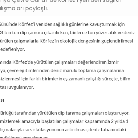
ışmaları paylaştı.
nü’nde Körfez’i yeniden sağlıklı günlerine kavuşturmak için
34 bin ton dip çamuru çıkarılırken, binlerce ton yüzer atık ve deniz
ürülen çalışmalarla Körfez’in ekolojik dengesinin güçlendirilmesi
hedefleniyor.
nda Körfez’de yürütülen çalışmaları değerlendiren İzmir
ya, çevre eğitimlerinden deniz marulu toplama çalışmalarına
lenmesi için farklı birimlerin eş zamanlı çalıştığı süreçte, bilim
tası uygulanıyor.
sı
rlüğü tarafından yürütülen dip tarama çalışmaları oluşturuyor.
emizlemek amacıyla başlatılan çalışmalar kapsamında 2 yılda 1
lışmalarıyla su sirkülasyonunun artırılması, deniz tabanındaki
endirilmesi amaçlanıyor.