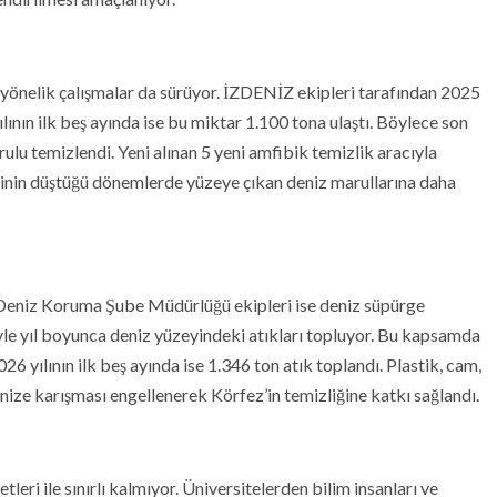
a yönelik çalışmalar da sürüyor. İZDENİZ ekipleri tarafından 2025
lının ilk beş ayında ise bu miktar 1.100 tona ulaştı. Böylece son
lu temizlendi. Yeni alınan 5 yeni amfibik temizlik aracıyla
esinin düştüğü dönemlerde yüzeye çıkan deniz marullarına daha
 Deniz Koruma Şube Müdürlüğü ekipleri ise deniz süpürge
yle yıl boyunca deniz yüzeyindeki atıkları topluyor. Bu kapsamda
26 yılının ilk beş ayında ise 1.346 ton atık toplandı. Plastik, cam,
nize karışması engellenerek Körfez’in temizliğine katkı sağlandı.
leri ile sınırlı kalmıyor. Üniversitelerden bilim insanları ve