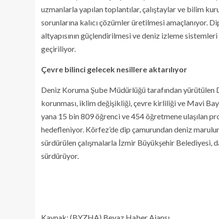
uzmanlarla yapılan toplantılar, çalıştaylar ve bilim kur
sorunlarına kalıcı çözümler üretilmesi amaçlanıyor. Di
altyapısının güçlendirilmesi ve deniz izleme sistemleri
geçiriliyor.
Çevre bilinci gelecek nesillere aktarılıyor
Deniz Koruma Şube Müdürlüğü tarafından yürütülen Den
korunması, iklim değişikliği, çevre kirliliği ve Mavi Ba
yana 15 bin 809 öğrenci ve 454 öğretmene ulaşılan proj
hedefleniyor. Körfez’de dip çamurundan deniz maruluna
sürdürülen çalışmalarla İzmir Büyükşehir Belediyesi, d
sürdürüyor.
Kaynak: (BYZHA) Beyaz Haber Ajansı