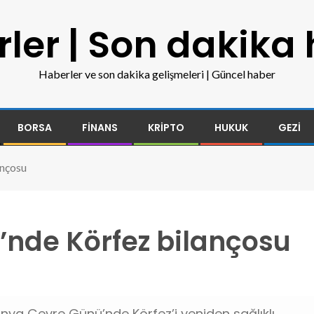
ler | Son dakika
Haberler ve son dakika gelişmeleri | Güncel haber
BORSA
FINANS
KRIPTO
HUKUK
GEZI
ançosu
nde Körfez bilançosu
ünya Çevre Günü’nde Körfez’i yeniden sağlıklı