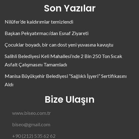
Son Yazılar
Nilüfer’de kaldırımlar temizlendi
Başkan Pekyatırmacı’dan Esnaf Ziyareti
Çocuklar boyadı, bir can dost yeni yuvasına kavuştu
Salihli Belediyesi Keli Mahallesi’nde 2 Bin 250 Ton Sıcak
Asfalt Çalışmasını Tamamladı
Manisa Büyükşehir Belediyesi “Sağlıklı İşyeri” Sertifikasını
Aldı
Bize Ulaşın
www.biseo.com.tr
biseo@gmail.com
+90 (212) 535 62 62