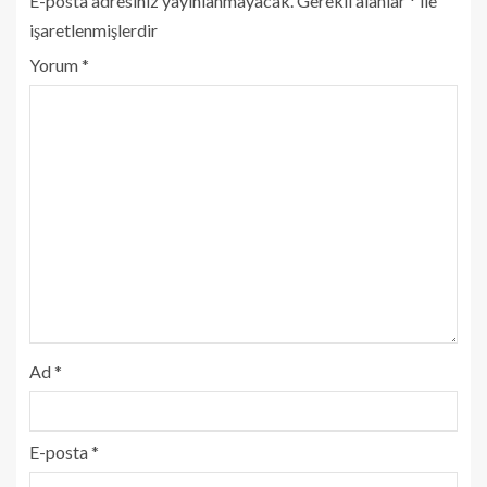
E-posta adresiniz yayınlanmayacak.
Gerekli alanlar
*
ile
işaretlenmişlerdir
Yorum
*
Ad
*
E-posta
*