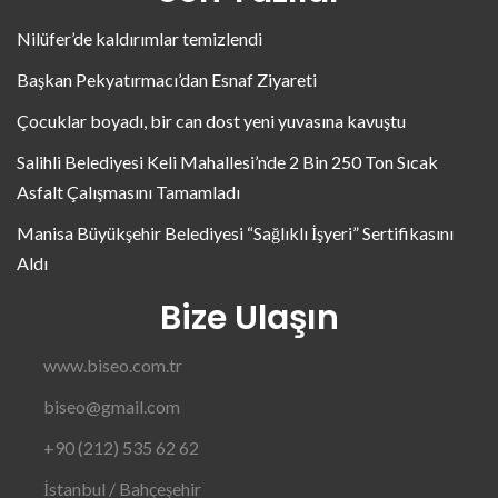
Nilüfer’de kaldırımlar temizlendi
Başkan Pekyatırmacı’dan Esnaf Ziyareti
Çocuklar boyadı, bir can dost yeni yuvasına kavuştu
Salihli Belediyesi Keli Mahallesi’nde 2 Bin 250 Ton Sıcak
Asfalt Çalışmasını Tamamladı
Manisa Büyükşehir Belediyesi “Sağlıklı İşyeri” Sertifikasını
Aldı
Bize Ulaşın
www.biseo.com.tr
biseo@gmail.com
+90 (212) 535 62 62
İstanbul / Bahçeşehir