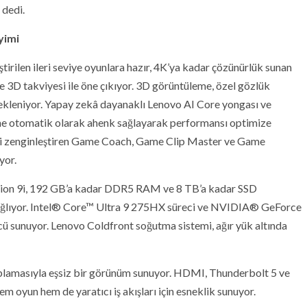
 dedi.
yimi
tirilen ileri seviye oyunlara hazır, 4K’ya kadar çözünürlük sunan
e 3D takviyesi ile öne çıkıyor. 3D görüntüleme, özel gözlük
tekleniyor. Yapay zekâ dayanaklı Lenovo AI Core yongası ve
ine otomatik olarak ahenk sağlayarak performansı optimize
ini zenginleştiren Game Coach, Game Clip Master ve Game
yor.
ion 9i, 192 GB’a kadar DDR5 RAM ve 8 TB’a kadar SSD
sağlıyor. Intel® Core™ Ultra 9 275HX süreci ve NVIDIA® GeForce
sunuyor. Lenovo Coldfront soğutma sistemi, ağır yük altında
aplamasıyla eşsiz bir görünüm sunuyor. HDMI, Thunderbolt 5 ve
m oyun hem de yaratıcı iş akışları için esneklik sunuyor.