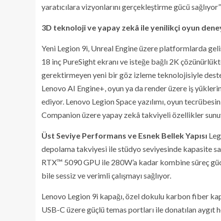
yaratıcılara vizyonlarını gerçekleştirme gücü sağlıyor”
3D teknoloji ve yapay zekâ ile yenilikçi oyun dene
Yeni Legion 9i, Unreal Engine üzere platformlarda geliş
18 inç PureSight ekranı ve isteğe bağlı 2K çözünürlükt
gerektirmeyen yeni bir göz izleme teknolojisiyle des
Lenovo AI Engine+, oyun ya da render üzere iş yükler
ediyor. Lenovo Legion Space yazılımı, oyun tecrübes
Companion üzere yapay zekâ takviyeli özellikler sunu
Üst Seviye Performans ve Esnek Bellek Yapısı
Leg
depolama takviyesi ile stüdyo seviyesinde kapasite 
RTX™ 5090 GPU ile 280W’a kadar kombine süreç gücü 
bile sessiz ve verimli çalışmayı sağlıyor.
Lenovo Legion 9i kapağı, özel dokulu karbon fiber k
USB-C üzere güçlü temas portları ile donatılan aygıt he