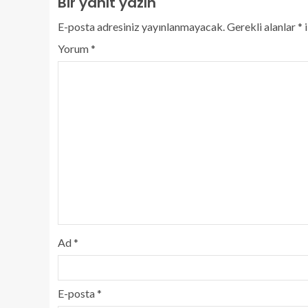
Bir yanıt yazın
E-posta adresiniz yayınlanmayacak.
Gerekli alanlar
*
i
Yorum
*
Ad
*
E-posta
*