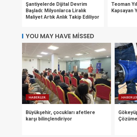
Şantiyelerde Dijital Devrim
Teoman Yıld
Başladı: Milyonlarca Liralık
Kapsayan 
Maliyet Artık Anlık Takip Ediliyor
YOU MAY HAVE MISSED
HABERLER
HABERLE
Büyükşehir, çocukları afetlere
Gökeyüp
karşı bilinçlendiriyor
Çözüme 