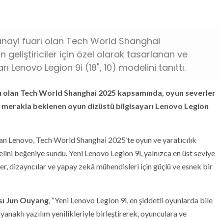
anayi fuarı olan Tech World Shanghai
eliştiriciler için özel olarak tasarlanan ve
 Lenovo Legion 9i (18", 10) modelini tanıttı.
rı olan Tech World Shanghai 2025 kapsamında, oyun severler
 ve merakla beklenen oyun dizüstü bilgisayarı Lenovo Legion
n Lenovo, Tech World Shanghai 2025’te oyun ve yaratıcılık
lini beğeniye sundu. Yeni Lenovo Legion 9i, yalnızca en üst seviye
ler, dizayncılar ve yapay zekâ mühendisleri için güçlü ve esnek bir
sı Jun Ouyang
, “Yeni Lenovo Legion 9i, en şiddetli oyunlarda bile
naklı yazılım yenilikleriyle birleştirerek, oyunculara ve