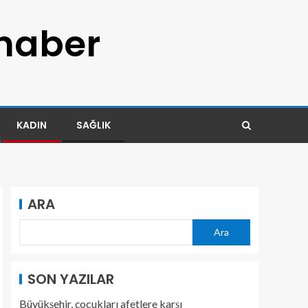
 haber
KADIN
SAĞLIK
ARA
Ara
SON YAZILAR
Büyükşehir, çocukları afetlere karşı