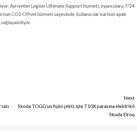
liyor. Ayrıyeten Legion Ultimate Support hizmeti, oyunculara 7/24
vo’nun CO2 Offset hizmeti sayesinde, kullanıcılar karbon ayak
sağlayabiliyor.
Next
rsatı
Skoda TOGG’un fişini çekti, işte T10X parasına elektrikli
Skoda Elroq