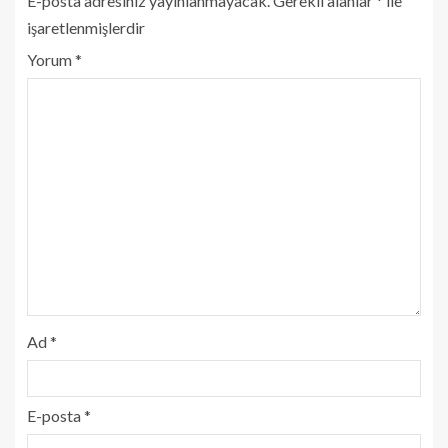
E-posta adresiniz yayınlanmayacak.
Gerekli alanlar
*
ile
işaretlenmişlerdir
Yorum
*
Ad
*
E-posta
*