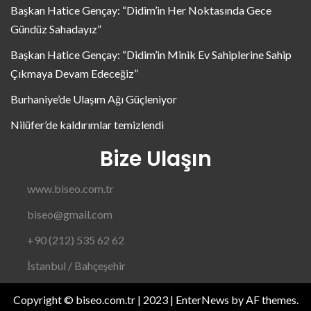
Başkan Hatice Gençay: “Didim’in Her Noktasında Gece
Gündüz Sahadayız”
Başkan Hatice Gençay: “Didim’in Minik Ev Sahiplerine Sahip
Çıkmaya Devam Edeceğiz”
Burhaniye’de Ulaşım Ağı Güçleniyor
Nilüfer’de kaldırımlar temizlendi
Bize Ulaşın
www.biseo.com.tr
biseo@gmail.com
+90 (212) 535 62 62
İstanbul / Bahçeşehir
Copyright © biseo.com.tr | 2023
|
EnterNews
by AF themes.