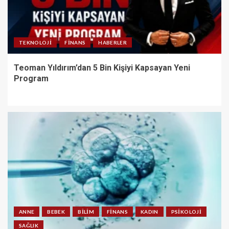
TEKNOLOJI
FINANS
HABERLER
Teoman Yıldırım’dan 5 Bin Kişiyi Kapsayan Yeni
Program
ANNE
BEBEK
BILIM
FINANS
KADIN
PSIKOLOJI
SAĞLIK