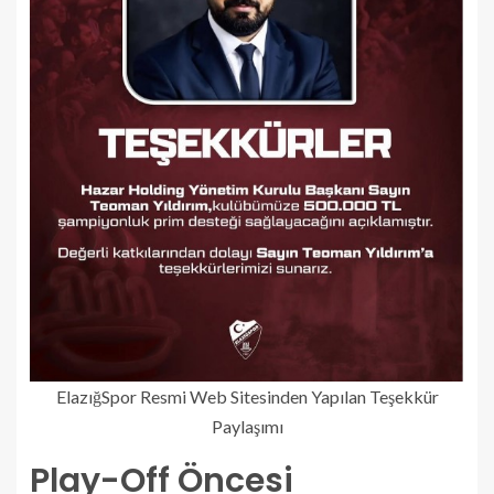
ElazığSpor Resmi Web Sitesinden Yapılan Teşekkür
Paylaşımı
Play-Off Öncesi