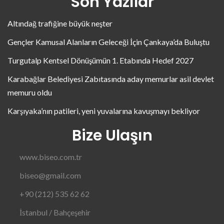
Son Yazılar
Altındağ trafiğine büyük neşter
Gençler Kamusal Alanların Geleceği İçin Çankaya’da Buluştu
Turgutalp Kentsel Dönüşümün 1. Etabında Hedef 2027
Karabağlar Belediyesi Zabıtasında aday memurlar asil devlet
memuru oldu
Karşıyaka’nın patileri, yeni yuvalarına kavuşmayı bekliyor
Bize Ulaşın
www.biseo.com.tr
biseo@gmail.com
+90 (212) 535 62 62
İstanbul / Bahçeşehir