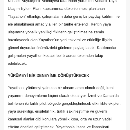
Kocaeli Büyükşehir Belediyesi tarafından yürütülen Kocaeli Yaya
Ulaşım Eylem Planı kapsamında düzenlenmesi planlanan
“Yayathon” etkinliği, çalışmaların daha geniş bir paydaş katılımı ile
ele alınabilmesi amacıyla ileri bir tarihe ertelendi. Kentin yaya
ulaşımına yönelik yenilikçi fikirlerin geliştirilmesine zemin
hazırlayacak olan Yayathon’un yeni takvimi ve etkinliğe ilişkin
güncel duyurular önümüzdeki günlerde paylaşılacak. Katılımcılar
gelişmeleri yayathon.kocaeli.bel.tr adresi üzerinden takip
edebilecek.
YÜRÜMEYİ BİR DENEYİME DÖNÜŞTÜRECEK
Yayathon, yürümeyi yalnızca bir ulaşım aracı olarak değil, kent
yaşamını deneyimleme biçimi olarak ele alıyor. İzmit ve Darıca’da
belirlenen iki farklı pilot bölgede gerçekleştirilecek etkinlikte ekipler;
yaya sürekliliği, erişilebilirlik, trafik sakinleştirme ve güvenli
kamusal alanlar gibi konulara yönelik kısa, orta ve uzun vadeli
çözüm önerileri geliştirecek. Yayathon’a lisans ve lisansüstü