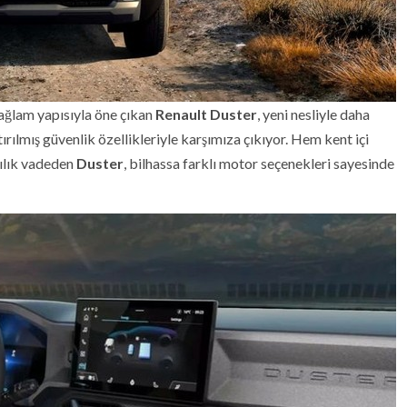
ağlam yapısıyla öne çıkan
Renault Duster
, yeni nesliyle daha
ırılmış güvenlik özellikleriyle karşımıza çıkıyor. Hem kent içi
lılık vadeden
Duster
, bilhassa farklı motor seçenekleri sayesinde