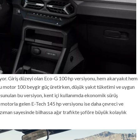
luyor. Giriş düzeyi olan Eco-G 100 hp versiyonu, hem akaryakıt hem
. Bu motor 100 beygir güç üretirken, düşük yakıt tüketimi ve uygun
la sunulan bu versiyon, kent içi kullanımda ekonomik sürüş
it motorla gelen E-Tech 145 hp versiyonu ise daha çevreci ve
ıman sayesinde bilhassa ağır trafikte şoföre büyük kolaylık