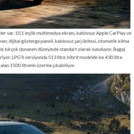
ler var. 10.1 inçlik multimedya ekranı, kablosuz Apple CarPlay ve
ken; dijital gösterge paneli, kablosuz şarj ünitesi, otomatik klima
artık birçok donanım düzeyinde standart olarak sunuluyor. Bagaj
yor. LPG’li versiyonda 513 litre, hibrit modelde ise 430 litre
alan 1500 litrenin üzerine çıkabiliyor.