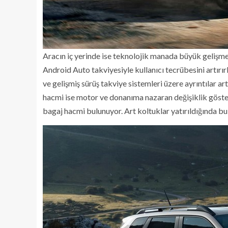
Aracın iç yerinde ise teknolojik manada büyük gelişme
Android Auto takviyesiyle kullanıcı tecrübesini artırır
ve gelişmiş sürüş takviye sistemleri üzere ayrıntılar 
hacmi ise motor ve donanıma nazaran değişiklik gösteri
bagaj hacmi bulunuyor. Art koltuklar yatırıldığında bu 