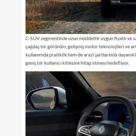
C-SUV segmentinde uzun müddettir uygun fiyatlı ve s
çağdaş bir görünüm, gelişmiş motor teknolojileri ve art
kullanımda pratiklik hem de arazi şartlarında dayanık
geniş bir kullanıcı kitlesine hitap etmeyi hedefliyor.