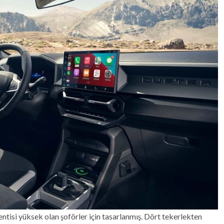
tisi yüksek olan şoförler için tasarlanmış. Dört tekerlekten