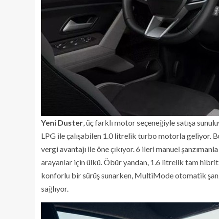
Yeni
Duster
, üç farklı motor seçeneğiyle satışa sunu
LPG ile çalışabilen 1.0 litrelik turbo motorla geliyor
vergi avantajı ile öne çıkıyor. 6 ileri manuel şanzıman
arayanlar için ülkü. Öbür yandan, 1.6 litrelik tam hibr
konforlu bir sürüş sunarken, MultiMode otomatik şanz
sağlıyor.